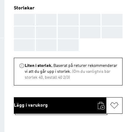
Storlekar
AAA
AAA
AAA
AAA
AAA
AAA
AAA
AAA
AAA
AAA
AAA
AAA
AAA
Liten i storlek.
Baserat på returer rekommenderar
vi att du går upp i storlek.
(Om du vanligtvis bär
storlek 40, beställ 40 2/3)
Lägg i varukorg