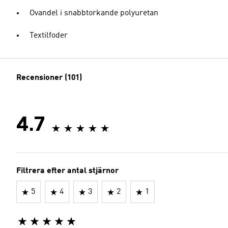
Ovandel i snabbtorkande polyuretan
Textilfoder
Recensioner (101)
4.7
Filtrera efter antal stjärnor
5
4
3
2
1