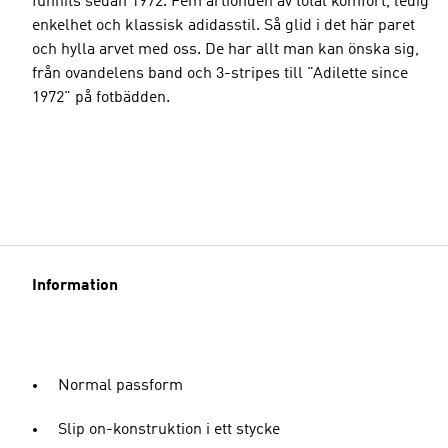
funnits sedan 1972. Fem årtionden av total komfort, ledig
enkelhet och klassisk adidasstil. Så glid i det här paret
och hylla arvet med oss. De har allt man kan önska sig,
från ovandelens band och 3-stripes till "Adilette since
1972" på fotbädden.
Information
Normal passform
Slip on-konstruktion i ett stycke