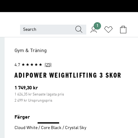
1
Gym & Träning
4.7
(25)
ADIPOWER WEIGHTLIFTING 3 SKOR
Aktuellt pris
1 749,30 kr
1 624,35 kr Senaste lägsta pris
2 499 kr Ursprungspris
Färger
Cloud White / Core Black / Crystal Sky