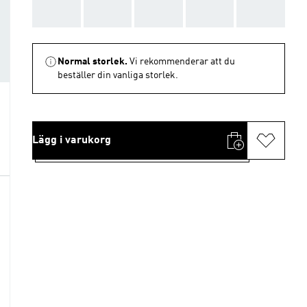
AAA
AAA
AAA
AAA
AAA
Normal storlek.
Vi rekommenderar att du
beställer din vanliga storlek.
Lägg i varukorg