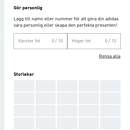
Gör personlig
Lägg till namn eller nummer för att göra din adidas
vara personlig eller skapa den perfekta presenten!
Vänster fot
0 / 10
Höger fot
0 / 10
Rensa alla
Storlekar
AAA
AAA
AAA
AAA
AAA
AAA
AAA
AAA
AAA
AAA
AAA
AAA
AAA
AAA
AAA
AAA
AAA
AAA
AAA
AAA