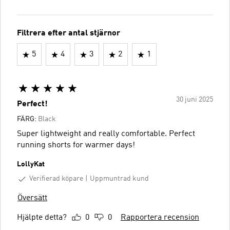
Filtrera efter antal stjärnor
5
4
3
2
1
30 juni 2025
Perfect!
FÄRG:
Black
Super lightweight and really comfortable. Perfect
running shorts for warmer days!
LollyKat
Verifierad köpare
Uppmuntrad kund
Översätt
Hjälpte detta?
0
0
Rapportera recension