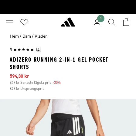
1
/
/
Hem
Dam
Kläder
5
(4)
ADIZERO RUNNING 2-IN-1 GEL POCKET
SHORTS
Reapris
594,30 kr
849 kr Senaste lägsta pris
-30%
Rabatt
849 kr Ursprungspris