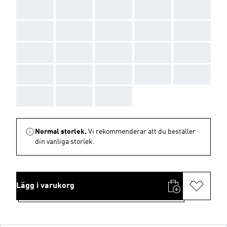
AAA
AAA
AAA
AAA
AAA
AAA
AAA
AAA
AAA
AAA
AAA
AAA
AAA
AAA
AAA
AAA
AAA
AAA
AAA
AAA
AAA
AAA
AAA
Normal storlek.
Vi rekommenderar att du beställer
din vanliga storlek.
Lägg i varukorg