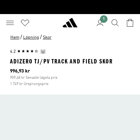
1
/
/
Hem
Löpning
Skor
4.2
(6)
ADIZERO TJ/PV TRACK AND FIELD SKOR
Aktuellt pris
996,93 kr
909,48 kr Senaste lägsta pris
1 749 kr Ursprungspris