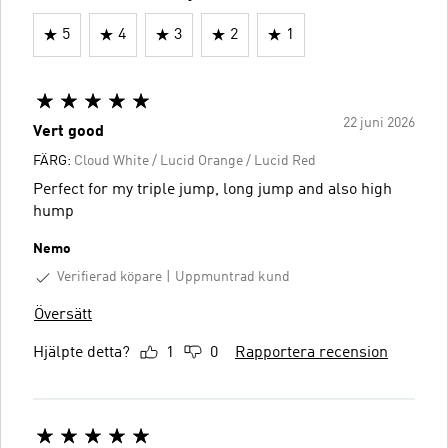
5
4
3
2
1
22 juni 2026
Vert good
FÄRG:
Cloud White / Lucid Orange / Lucid Red
Perfect for my triple jump, long jump and also high
hump
Nemo
Verifierad köpare
Uppmuntrad kund
Översätt
Hjälpte detta?
1
0
Rapportera recension