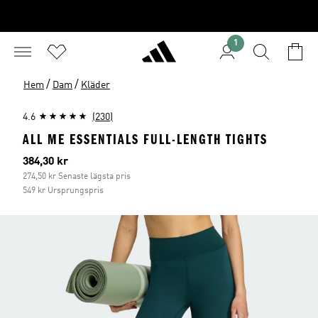
1
/
/
Hem
Dam
Kläder
4.6
(230)
ALL ME ESSENTIALS FULL-LENGTH TIGHTS
Aktuellt pris
384,30 kr
274,50 kr Senaste lägsta pris
549 kr Ursprungspris