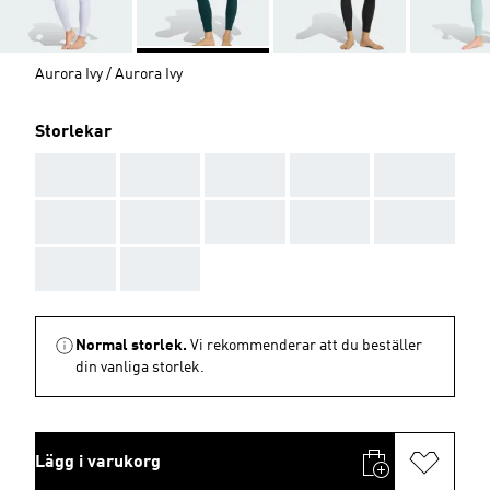
Aurora Ivy / Aurora Ivy
Storlekar
AAA
AAA
AAA
AAA
AAA
AAA
AAA
AAA
AAA
AAA
AAA
AAA
Normal storlek.
Vi rekommenderar att du beställer
din vanliga storlek.
Lägg i varukorg