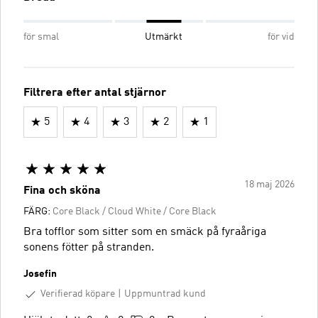
för smal
Utmärkt
för vid
Filtrera efter antal stjärnor
5
4
3
2
1
18 maj 2026
Fina och sköna
FÄRG:
Core Black / Cloud White / Core Black
Bra tofflor som sitter som en smäck på fyraåriga
sonens fötter på stranden.
Josefin
Verifierad köpare
Uppmuntrad kund