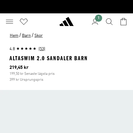
1
/
/
Hem
Barn
Skor
4.8
(53)
ALTASWIM 2.0 SANDALER BARN
Aktuellt pris
219,45 kr
199,50 kr Senaste lägsta pris
399 kr Ursprungspris