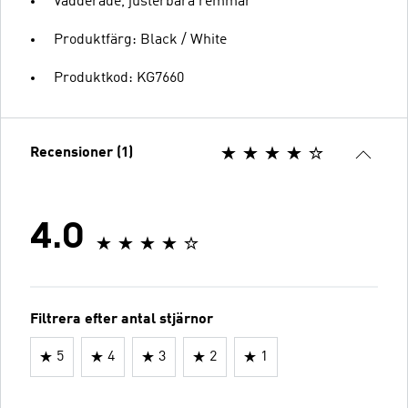
Vadderade, justerbara remmar
Produktfärg: Black / White
Produktkod: KG7660
Recensioner (1)
4.0
Filtrera efter antal stjärnor
5
4
3
2
1