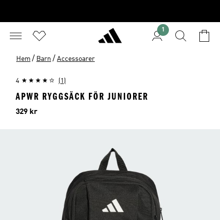
1
/
/
Hem
Barn
Accessoarer
4
(1)
APWR RYGGSÄCK FÖR JUNIORER
Pris
329 kr