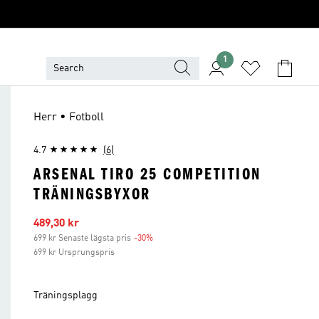
1
Herr • Fotboll
4.7
(6)
ARSENAL TIRO 25 COMPETITION
TRÄNINGSBYXOR
Reapris
489,30 kr
699 kr Senaste lägsta pris
-30%
Rabatt
699 kr Ursprungspris
Träningsplagg