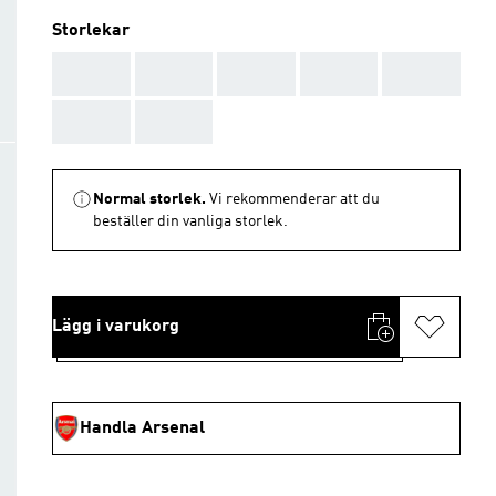
Storlekar
AAA
AAA
AAA
AAA
AAA
AAA
AAA
Normal storlek.
Vi rekommenderar att du
beställer din vanliga storlek.
Lägg i varukorg
Handla Arsenal