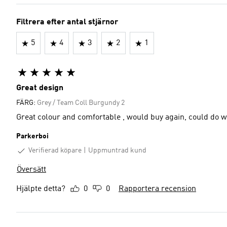
Filtrera efter antal stjärnor
5
4
3
2
1
Great design
FÄRG:
Grey / Team Coll Burgundy 2
Great colour and comfortable , would buy again, could do w
Parkerboi
Verifierad köpare
Uppmuntrad kund
Översätt
Hjälpte detta?
0
0
Rapportera recension