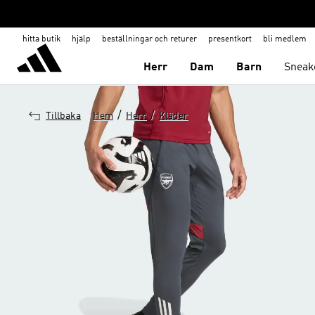
hitta butik
hjälp
beställningar och returer
presentkort
bli medlem
Herr
Dam
Barn
Sneak
/
/
Tillbaka
Hem
Herr
Kläder