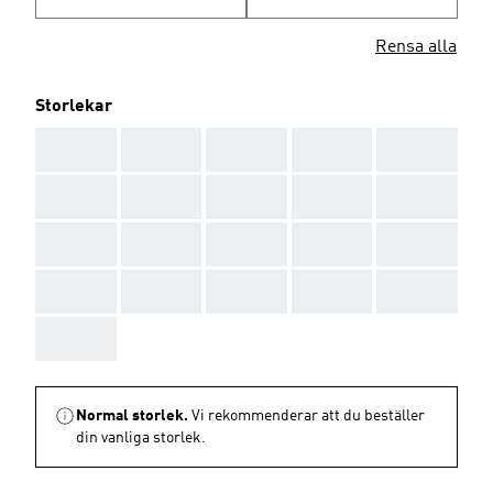
Rensa alla
Storlekar
AAA
AAA
AAA
AAA
AAA
AAA
AAA
AAA
AAA
AAA
AAA
AAA
AAA
AAA
AAA
AAA
AAA
AAA
AAA
AAA
AAA
Normal storlek.
Vi rekommenderar att du beställer
din vanliga storlek.