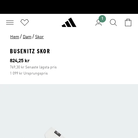
1
/
/
Hem
Dam
Skor
BUSENITZ SKOR
Aktuellt pris
824,25 kr
769,30 kr Senaste lägsta pris
1 099 kr Ursprungspris