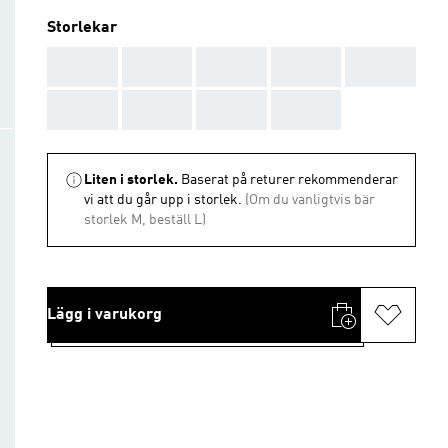
Storlekar
AAA
AAA
AAA
AAA
AAA
AAA
AAA
AAA
AAA
Liten i storlek.
Baserat på returer rekommenderar
vi att du går upp i storlek.
(Om du vanligtvis bär
storlek M, beställ L)
Lägg i varukorg