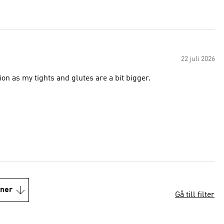
22 juli 2026
n as my tights and glutes are a bit bigger.
oner
Gå till filter