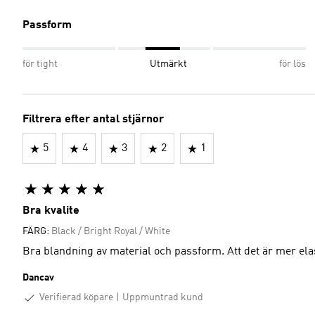
Passform
för tight
Utmärkt
för lös
Filtrera efter antal stjärnor
5
4
3
2
1
Bra kvalite
FÄRG:
Black / Bright Royal / White
Bra blandning av material och passform. Att det är mer elas
Dancav
Verifierad köpare
Uppmuntrad kund