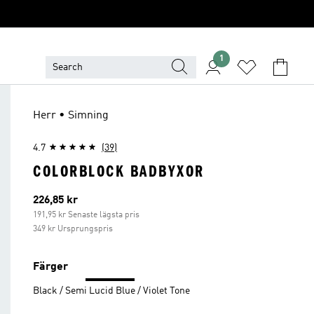
1
Herr • Simning
4.7
(39)
COLORBLOCK BADBYXOR
Aktuellt pris
226,85 kr
191,95 kr Senaste lägsta pris
349 kr Ursprungspris
Färger
Black / Semi Lucid Blue / Violet Tone