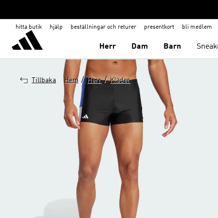
hitta butik
hjälp
beställningar och returer
presentkort
bli medlem
Herr
Dam
Barn
Sneak
/
/
Tillbaka
Hem
Herr
Kläder