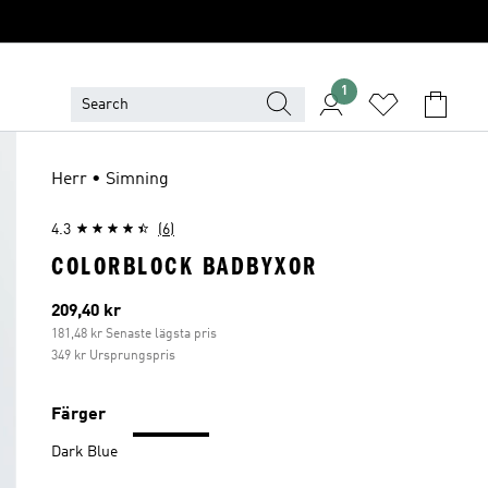
1
Herr • Simning
4.3
(6)
COLORBLOCK BADBYXOR
Aktuellt pris
209,40 kr
181,48 kr Senaste lägsta pris
349 kr Ursprungspris
Färger
Dark Blue