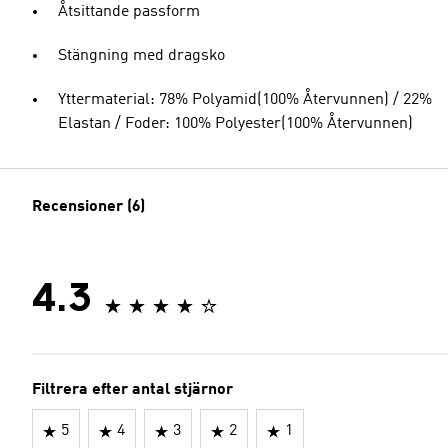
Åtsittande passform
Stängning med dragsko
Yttermaterial: 78% Polyamid(100% Återvunnen) / 22%
Elastan / Foder: 100% Polyester(100% Återvunnen)
Recensioner (6)
4.3
Filtrera efter antal stjärnor
5
4
3
2
1