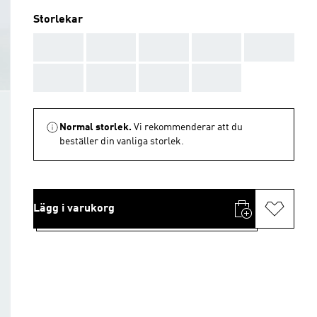
Storlekar
AAA
AAA
AAA
AAA
AAA
AAA
AAA
AAA
AAA
Normal storlek.
Vi rekommenderar att du
beställer din vanliga storlek.
Lägg i varukorg