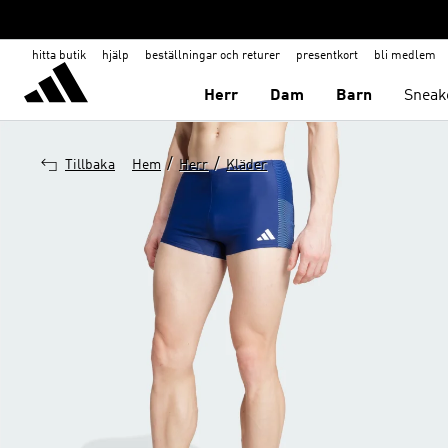
hitta butik
hjälp
beställningar och returer
presentkort
bli medlem
Herr
Dam
Barn
Sneak
/
/
Tillbaka
Hem
Herr
Kläder