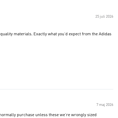
25 juli 2026
uality materials. Exactly what you’d expect from the Adidas
7 maj 2026
 normally purchase unless these we’re wrongly sized