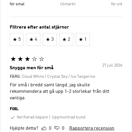
för smal
Utmärkt
för vid
Filtrera efter antal stjärnor
5
4
3
2
1
27 juli 2026
Snygga men för små
FÄRG:
Cloud White / Crystal Sky / Ice Tangerine
För små i bredd samt längd, jag skulle
rekommendera att gå upp 1-2 storlekar från ditt
vanliga
F08L
Verifierad köpare
Uppmuntrad kund
Hjälpte detta?
0
0
Rapportera recension