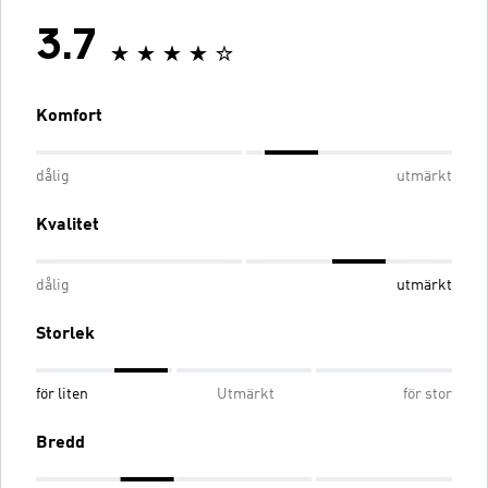
3.7
Komfort
dålig
utmärkt
Kvalitet
dålig
utmärkt
Storlek
för liten
Utmärkt
för stor
Bredd