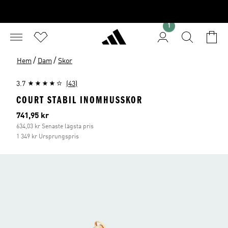
1
/
/
Hem
Dam
Skor
3.7
(43)
COURT STABIL INOMHUSSKOR
Aktuellt pris
741,95 kr
634,03 kr Senaste lägsta pris
1 349 kr Ursprungspris