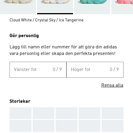
Cloud White / Crystal Sky / Ice Tangerine
Gör personlig
Lägg till namn eller nummer för att göra din adidas
vara personlig eller skapa den perfekta presenten!
Vänster fot
0 / 9
Höger fot
0 / 9
Rensa alla
Storlekar
AAA
AAA
AAA
AAA
AAA
AAA
AAA
AAA
AAA
AAA