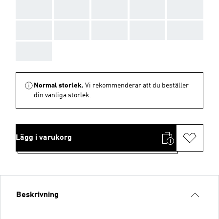
AAA
AAA
AAA
AAA
AAA
AAA
AAA
AAA
AAA
AAA
AAA
Normal storlek.
Vi rekommenderar att du beställer
din vanliga storlek.
Lägg i varukorg
Beskrivning