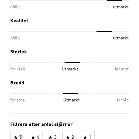
dålig
utmärkt
Kvalitet
dålig
utmärkt
Storlek
för liten
Utmärkt
för stor
Bredd
för smal
Utmärkt
för vid
Filtrera efter antal stjärnor
5
4
3
2
1