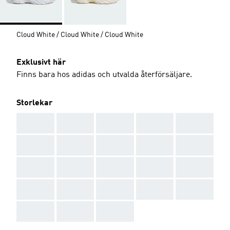
Cloud White / Cloud White / Cloud White
Exklusivt här
Finns bara hos adidas och utvalda återförsäljare.
Storlekar
AAA
AAA
AAA
AAA
AAA
AAA
AAA
AAA
AAA
AAA
AAA
AAA
AAA
AAA
AAA
AAA
AAA
AAA
AAA
AAA
AAA
AAA
AAA