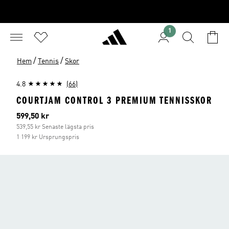
1
/
/
Hem
Tennis
Skor
4.8
(66)
COURTJAM CONTROL 3 PREMIUM TENNISSKOR
Aktuellt pris
599,50 kr
539,55 kr Senaste lägsta pris
1 199 kr Ursprungspris