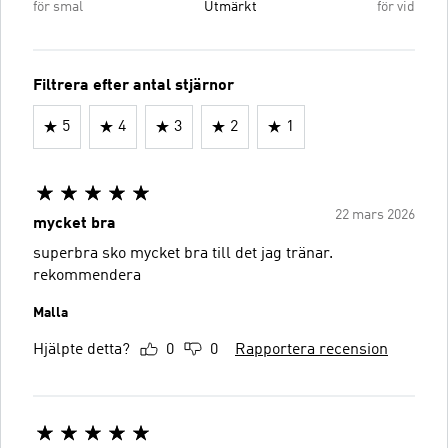
för smal
Utmärkt
för vid
Filtrera efter antal stjärnor
5
4
3
2
1
22 mars 2026
mycket bra
superbra sko mycket bra till det jag tränar.
rekommendera
Malla
Hjälpte detta?
0
0
Rapportera recension