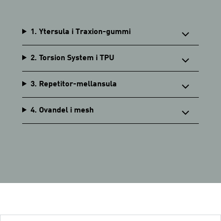
1. Ytersula i Traxion-gummi
2. Torsion System i TPU
3. Repetitor-mellansula
4. Ovandel i mesh