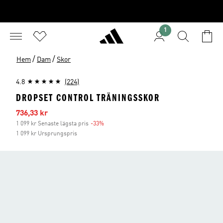
1
/
/
Hem
Dam
Skor
4.8
(224)
DROPSET CONTROL TRÄNINGSSKOR
Reapris
736,33 kr
1 099 kr Senaste lägsta pris
-33%
Rabatt
1 099 kr Ursprungspris