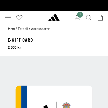
1
/
/
Hem
Fotboll
Accessoarer
E-GIFT CARD
Pris
2 500 kr