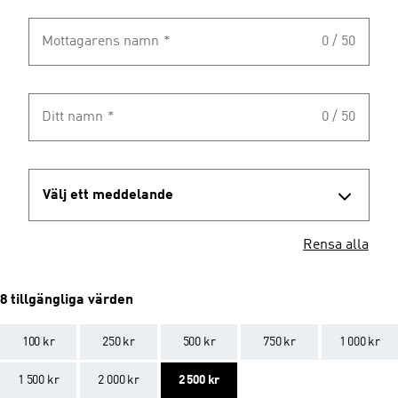
Mottagarens namn
*
0 / 50
Ditt namn
*
0 / 50
Välj ett meddelande
Rensa alla
8 tillgängliga värden
100 kr
250 kr
500 kr
750 kr
1 000 kr
1 500 kr
2 000 kr
2 500 kr