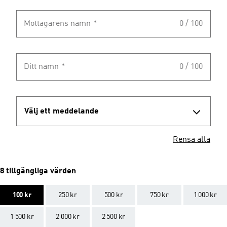
Mottagarens namn
*
0 / 100
Ditt namn
*
0 / 100
Välj ett meddelande
Rensa alla
8 tillgängliga värden
100 kr
250 kr
500 kr
750 kr
1 000 kr
1 500 kr
2 000 kr
2 500 kr