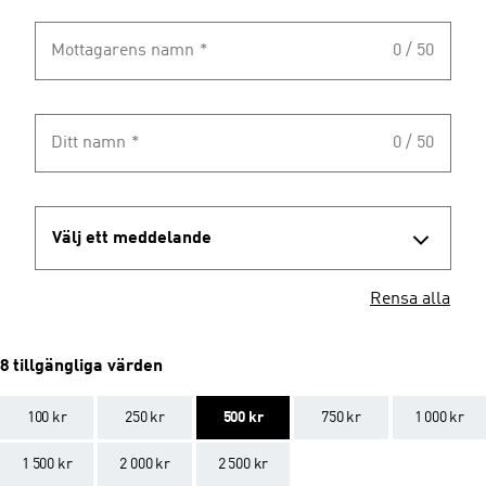
Mottagarens namn
*
0 / 50
Ditt namn
*
0 / 50
Välj ett meddelande
Rensa alla
8 tillgängliga värden
100 kr
250 kr
500 kr
750 kr
1 000 kr
1 500 kr
2 000 kr
2 500 kr