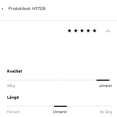
Produktkod: H57528
Kvalitet
dålig
utmärkt
Längd
För kort
Utmärkt
för lång