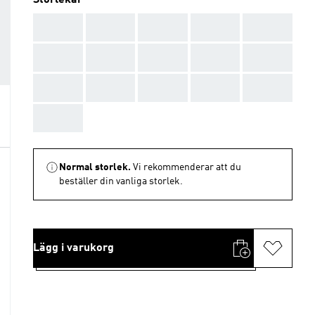
Storlekar
AAA
AAA
AAA
AAA
AAA
AAA
AAA
AAA
AAA
AAA
AAA
AAA
AAA
AAA
AAA
AAA
Normal storlek.
Vi rekommenderar att du
beställer din vanliga storlek.
Lägg i varukorg