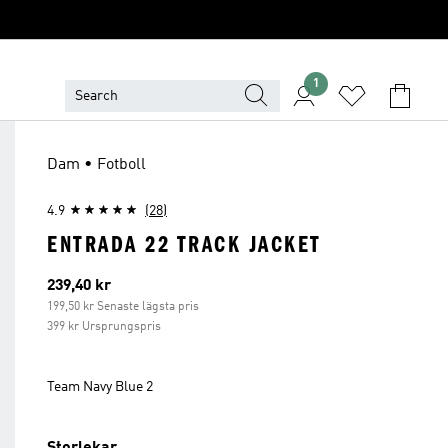
1
Dam • Fotboll
4.9
(28)
ENTRADA 22 TRACK JACKET
Aktuellt pris
239,40 kr
199,50 kr Senaste lägsta pris
399 kr Ursprungspris
Team Navy Blue 2