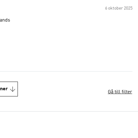
6 oktober 2025
rands
oner
Gå till filter