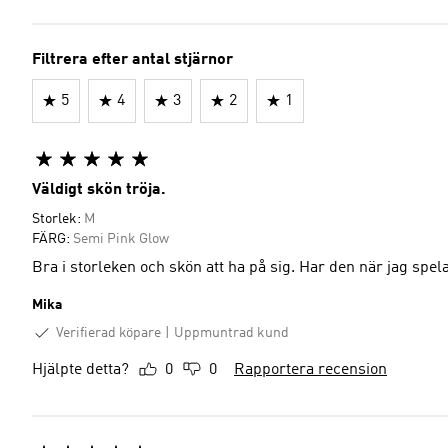
Filtrera efter antal stjärnor
5
4
3
2
1
Väldigt skön tröja.
Storlek:
M
FÄRG:
Semi Pink Glow
Bra i storleken och skön att ha på sig. Har den när jag spela
Mika
Verifierad köpare
Uppmuntrad kund
Hjälpte detta?
0
0
Rapportera recension