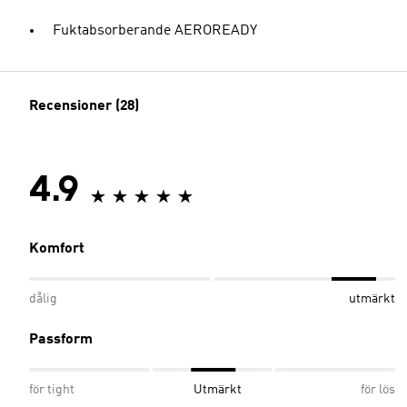
Fuktabsorberande AEROREADY
Recensioner (28)
4.9
Komfort
dålig
utmärkt
Passform
för tight
Utmärkt
för lös