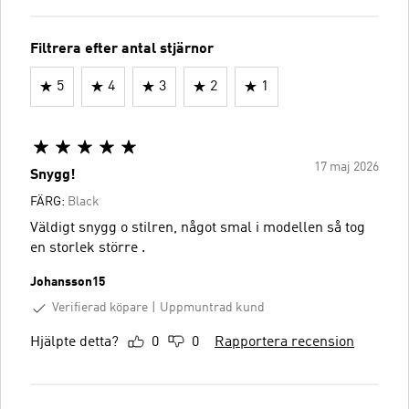
Filtrera efter antal stjärnor
5
4
3
2
1
17 maj 2026
Snygg!
FÄRG:
Black
Väldigt snygg o stilren, något smal i modellen så tog
en storlek större .
Johansson15
Verifierad köpare
Uppmuntrad kund
Hjälpte detta?
0
0
Rapportera recension