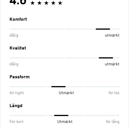
4.6
Komfort
dålig
utmärkt
Kvalitet
dålig
utmärkt
Passform
för tight
Utmärkt
för lös
Längd
För kort
Utmärkt
för lång