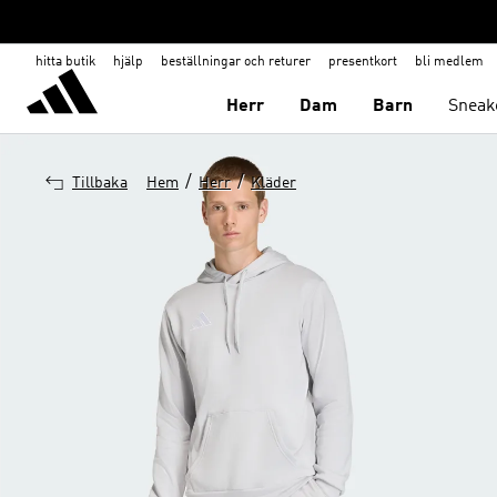
hitta butik
hjälp
beställningar och returer
presentkort
bli medlem
Herr
Dam
Barn
Sneak
/
/
Tillbaka
Hem
Herr
Kläder