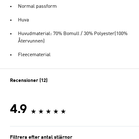
Normal passform
Huva
Huvudmaterial: 70% Bomull / 30% Polyester(100%
Återvunnen)
Fleecematerial
Recensioner (12)
4.9
Filtrera efter antal stjärnor