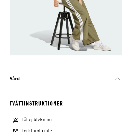
Vård
TVÄTTINSTRUKTIONER
Tål ej blekning
Torktumla inte