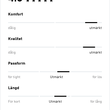
Komfort
dålig
utmärkt
Kvalitet
dålig
utmärkt
Passform
för tight
Utmärkt
för lös
Längd
För kort
Utmärkt
för lång