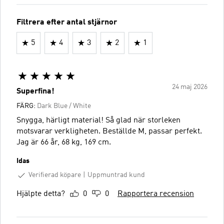
Filtrera efter antal stjärnor
5
4
3
2
1
24 maj 2026
Superfina!
FÄRG:
Dark Blue / White
Snygga, härligt material! Så glad när storleken
motsvarar verkligheten. Beställde M, passar perfekt.
Jag är 66 år, 68 kg, 169 cm.
Idas
Verifierad köpare
Uppmuntrad kund
Hjälpte detta?
0
0
Rapportera recension