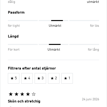
dålig
utmärkt
Passform
för tight
Utmärkt
för lös
Längd
För kort
Utmärkt
för lång
Filtrera efter antal stjärnor
5
4
3
2
1
24 juni 2026
Skön och stretchig