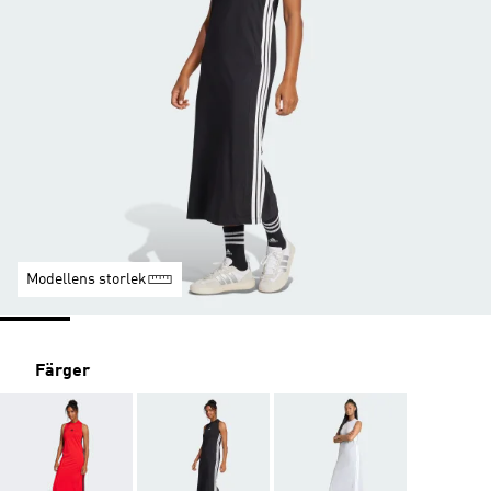
Modellens storlek
Färger