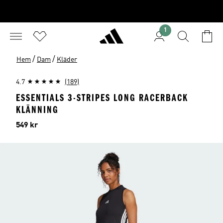
1
/
/
Hem
Dam
Kläder
4.7
(189)
ESSENTIALS 3-STRIPES LONG RACERBACK
KLÄNNING
Pris
549 kr