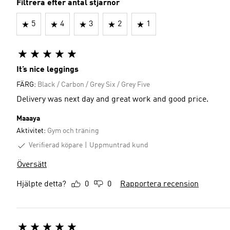
Filtrera efter antal stjärnor
5
4
3
2
1
It’s nice leggings
FÄRG:
Black / Carbon / Grey Six / Grey Five
Delivery was next day and great work and good price.
Maaaya
Aktivitet:
Gym och träning
Verifierad köpare
Uppmuntrad kund
Översätt
Hjälpte detta?
0
0
Rapportera recension