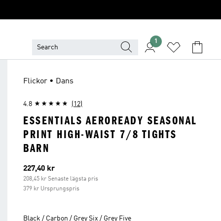
1
Flickor • Dans
4.8
(12)
ESSENTIALS AEROREADY SEASONAL
PRINT HIGH-WAIST 7/8 TIGHTS
BARN
Aktuellt pris
227,40 kr
208,45 kr Senaste lägsta pris
379 kr Ursprungspris
Black / Carbon / Grey Six / Grey Five