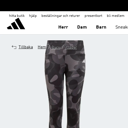
hitta butik
hjälp
beställningar och returer
presentkort
bli medlem
Herr
Dam
Barn
Sneak
/
/
Tillbaka
Hem
Barn
Kläder