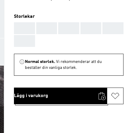
Storlekar
AAA
AAA
AAA
AAA
AAA
AAA
Normal storlek.
Vi rekommenderar att du
beställer din vanliga storlek.
Lägg i varukorg