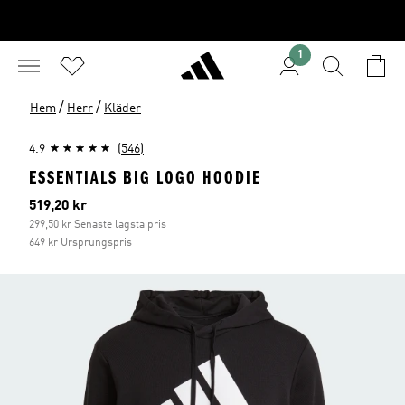
1
/
/
Hem
Herr
Kläder
4.9
(546)
ESSENTIALS BIG LOGO HOODIE
Aktuellt pris
519,20 kr
299,50 kr Senaste lägsta pris
649 kr Ursprungspris