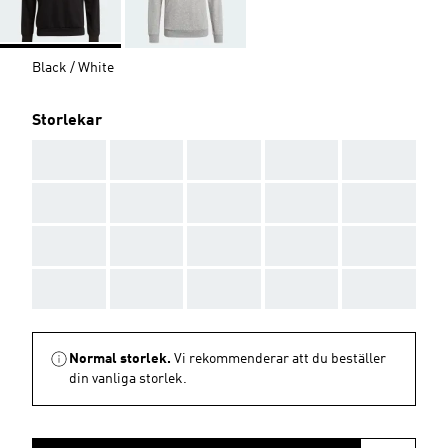
Black / White
Storlekar
AAA
AAA
AAA
AAA
AAA
AAA
AAA
AAA
AAA
AAA
AAA
AAA
AAA
AAA
AAA
AAA
AAA
AAA
AAA
AAA
Normal storlek.
Vi rekommenderar att du beställer
din vanliga storlek.