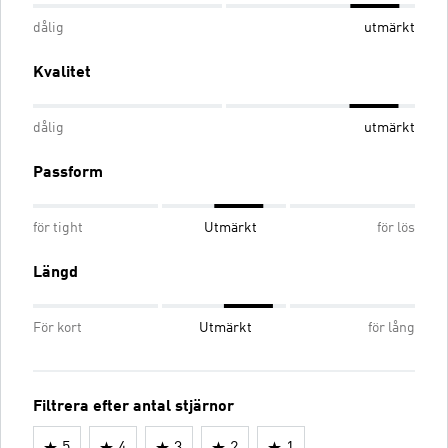
dålig
utmärkt
Kvalitet
dålig
utmärkt
Passform
för tight
Utmärkt
för lös
Längd
För kort
Utmärkt
för lång
Filtrera efter antal stjärnor
5
4
3
2
1