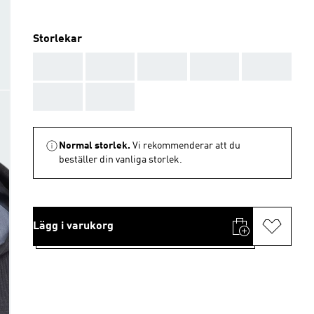
Storlekar
AAA
AAA
AAA
AAA
AAA
AAA
AAA
Normal storlek.
Vi rekommenderar att du
beställer din vanliga storlek.
Lägg i varukorg