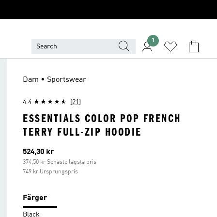
1
Dam • Sportswear
4.4
(21)
ESSENTIALS COLOR POP FRENCH
TERRY FULL-ZIP HOODIE
Aktuellt pris
524,30 kr
374,50 kr Senaste lägsta pris
749 kr Ursprungspris
Färger
Black