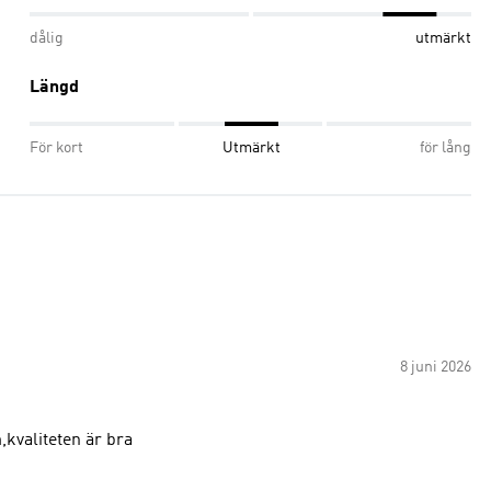
dålig
utmärkt
Längd
För kort
Utmärkt
för lång
8 juni 2026
,kvaliteten är bra