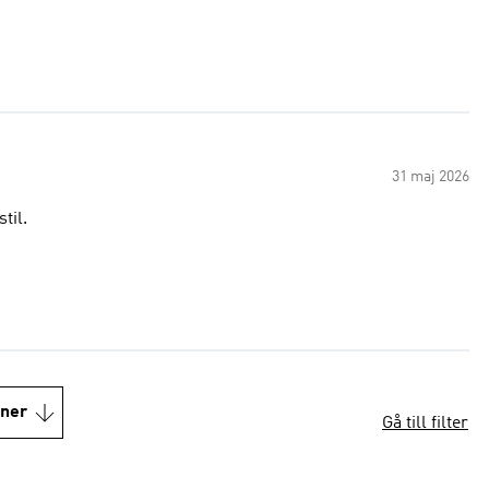
31 maj 2026
til.
oner
Gå till filter