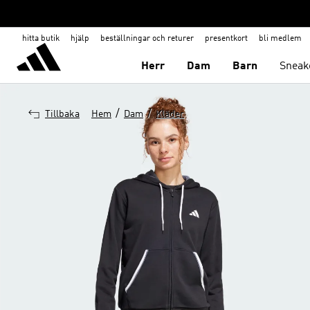
hitta butik
hjälp
beställningar och returer
presentkort
bli medlem
Herr
Dam
Barn
Sneak
/
/
Tillbaka
Hem
Dam
Kläder