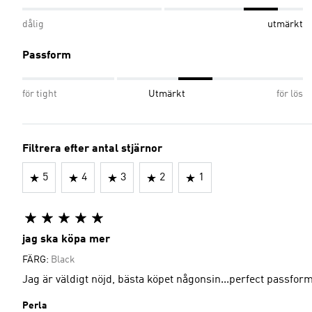
dålig
utmärkt
Passform
för tight
Utmärkt
för lös
Filtrera efter antal stjärnor
5
4
3
2
1
jag ska köpa mer
FÄRG:
Black
Jag är väldigt nöjd, bästa köpet någonsin...perfect passform
Perla