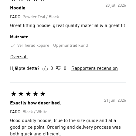
28 juli 2026
Hoodie
FÄRG:
Powder Teal / Black
Great fitting hoodie, great quality material & a great fit
Mutznutz
Verifierad köpare
Uppmuntrad kund
Översätt
Hjälpte detta?
0
0
Rapportera recension
21 juni 2026
Exactly how described.
FÄRG:
Black / White
Good quality hoodie, true to the size guide and at a
good price point. Ordering and delivery process was
both quick and efficient.