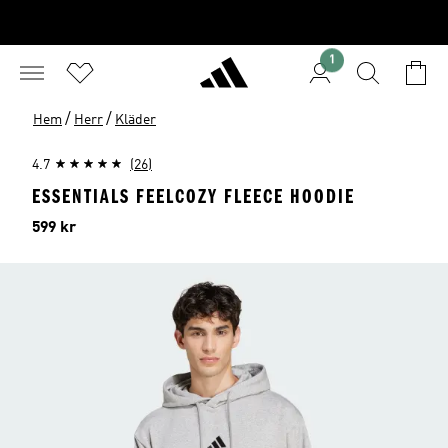
1
/
/
Hem
Herr
Kläder
4.7
(26)
ESSENTIALS FEELCOZY FLEECE HOODIE
Pris
599 kr