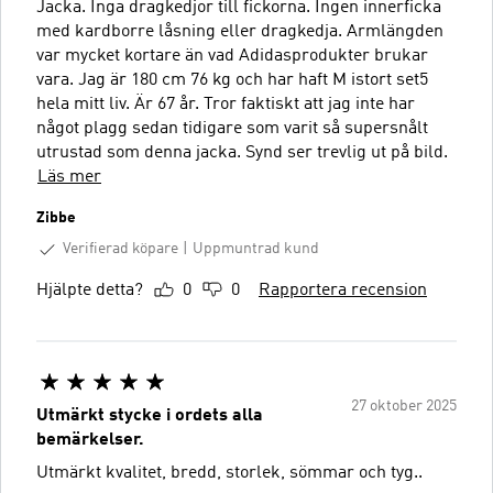
Jacka. Inga dragkedjor till fickorna. Ingen innerficka
med kardborre låsning eller dragkedja. Armlängden
var mycket kortare än vad Adidasprodukter brukar
vara. Jag är 180 cm 76 kg och har haft M istort set5
hela mitt liv. Är 67 år. Tror faktiskt att jag inte har
något plagg sedan tidigare som varit så supersnålt
utrustad som denna jacka. Synd ser trevlig ut på bild.
Läs mer
Zibbe
Verifierad köpare
Uppmuntrad kund
Hjälpte detta?
0
0
Rapportera recension
27 oktober 2025
Utmärkt stycke i ordets alla
bemärkelser.
Utmärkt kvalitet, bredd, storlek, sömmar och tyg..