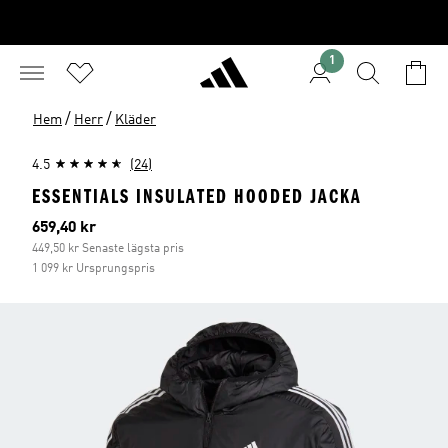
1
/
/
Hem
Herr
Kläder
4.5
(24)
ESSENTIALS INSULATED HOODED JACKA
Aktuellt pris
659,40 kr
449,50 kr Senaste lägsta pris
1 099 kr Ursprungspris