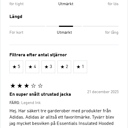
för tight
Utmärkt
för lös
Längd
För kort
Utmärkt
för lång
Filtrera efter antal stjärnor
5
4
3
2
1
21 december 2025
En super snålt utrustad jacka
FÄRG:
Legend Ink
Hej. Har säkert tre garderober med produkter från
Adidas. Adidas är alltså ett favoritmärke. Tyvärr blev
jag mycket besviken på Essentials Insulated Hooded