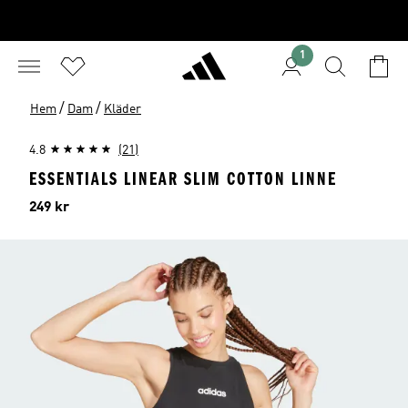
1
/
/
Hem
Dam
Kläder
4.8
(21)
ESSENTIALS LINEAR SLIM COTTON LINNE
Pris
249 kr