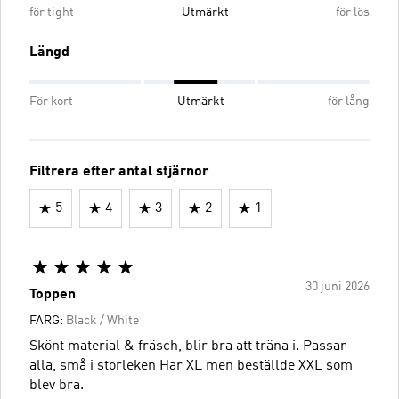
för tight
Utmärkt
för lös
Längd
För kort
Utmärkt
för lång
Filtrera efter antal stjärnor
5
4
3
2
1
30 juni 2026
Toppen
FÄRG:
Black / White
Skönt material & fräsch, blir bra att träna i. Passar
alla, små i storleken Har XL men beställde XXL som
blev bra.