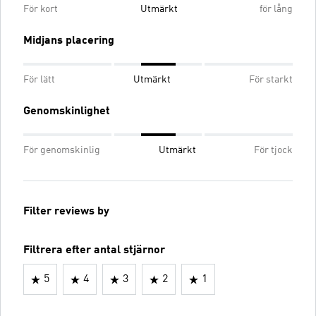
För kort
Utmärkt
för lång
Midjans placering
För lätt
Utmärkt
För starkt
Genomskinlighet
För genomskinlig
Utmärkt
För tjock
Filter reviews by
Filtrera efter antal stjärnor
5
4
3
2
1