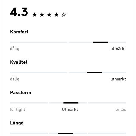
4.3
Komfort
dålig
utmärkt
Kvalitet
dålig
utmärkt
Passform
för tight
Utmärkt
för lös
Längd