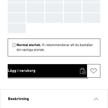
AAA
AAA
AAA
AAA
AAA
AAA
AAA
AAA
AAA
AAA
AAA
Normal storlek.
Vi rekommenderar att du beställer
din vanliga storlek.
Lägg i varukorg
Beskrivning