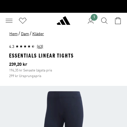
1
/
/
Hem
Dam
Kläder
4.3
(63)
ESSENTIALS LINEAR TIGHTS
Aktuellt pris
239,20 kr
194,35 kr Senaste lägsta pris
299 kr Ursprungspris