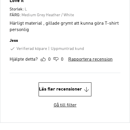
Love it
Storlek:
L
FÄRG:
Medium Grey Heather / White
Härligt material , gillade grymt att kunna göra T-shirt
personlig
Jess
Verifierad köpare
Uppmuntrad kund
Hjälpte detta?
0
0
Rapportera recension
Läs fler recensioner
Gå till filter