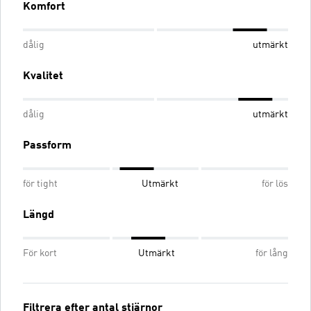
Komfort
dålig
utmärkt
Kvalitet
dålig
utmärkt
Passform
för tight
Utmärkt
för lös
Längd
För kort
Utmärkt
för lång
Filtrera efter antal stjärnor