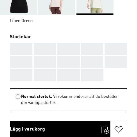
Linen Green
Storlekar
AAA
AAA
AAA
AAA
AAA
AAA
AAA
AAA
AAA
AAA
AAA
AAA
AAA
AAA
Normal storlek.
Vi rekommenderar att du beställer
din vanliga storlek.
Lägg i varukorg