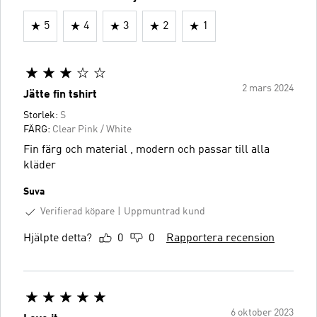
5
4
3
2
1
2 mars 2024
Jätte fin tshirt
Storlek:
S
FÄRG:
Clear Pink / White
Fin färg och material , modern och passar till alla
kläder
Suva
Verifierad köpare
Uppmuntrad kund
Hjälpte detta?
0
0
Rapportera recension
6 oktober 2023