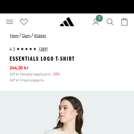
1
/
/
Hem
Dam
Kläder
4.5
(389)
ESSENTIALS LOGO T-SHIRT
Reapris
244,30 kr
349 kr Senaste lägsta pris
-30%
Rabatt
349 kr Ursprungspris