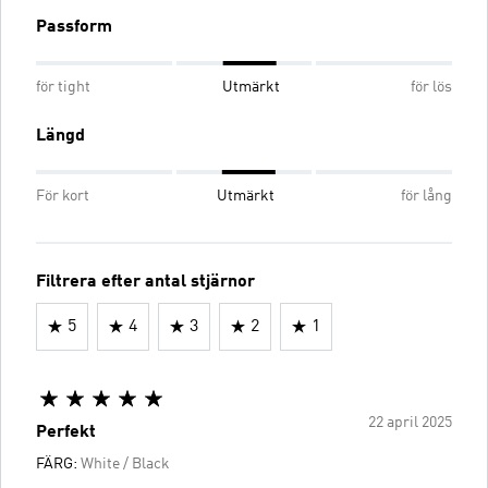
Passform
för tight
Utmärkt
för lös
Längd
För kort
Utmärkt
för lång
Filtrera efter antal stjärnor
5
4
3
2
1
22 april 2025
Perfekt
FÄRG:
White / Black