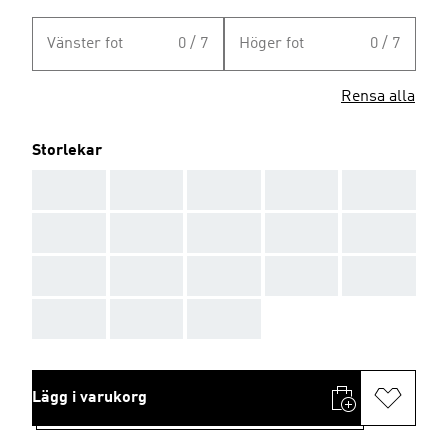
Vänster fot
0 / 7
Höger fot
0 / 7
Rensa alla
Storlekar
AAA
AAA
AAA
AAA
AAA
AAA
AAA
AAA
AAA
AAA
AAA
AAA
AAA
AAA
AAA
AAA
AAA
AAA
Lägg i varukorg