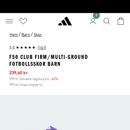
1
/
/
Hem
Barn
Skor
5.0
(141)
F50 CLUB FIRM/MULTI-GROUND
FOTBOLLSSKOR BARN
Reapris
239,60 kr
599 kr Senaste lägsta pris
-60%
Rabatt
599 kr Ursprungspris