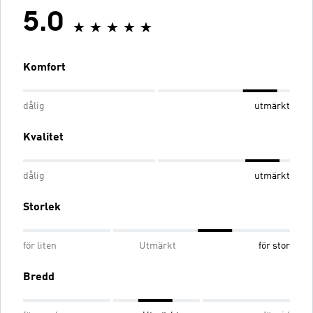
5.0
Komfort
dålig
utmärkt
Kvalitet
dålig
utmärkt
Storlek
för liten
Utmärkt
för stor
Bredd