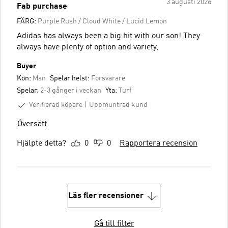
3 augusti 2026
Fab purchase
FÄRG:
Purple Rush / Cloud White / Lucid Lemon
Adidas has always been a big hit with our son! They
always have plenty of option and variety,
Buyer
Kön:
Man
Spelar helst:
Försvarare
Spelar:
2-3 gånger i veckan
Yta:
Turf
Verifierad köpare
Uppmuntrad kund
Översätt
Hjälpte detta?
0
0
Rapportera recension
Läs fler recensioner
Gå till filter