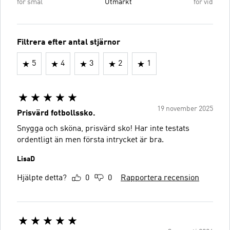
för smal
Utmärkt
för vid
Filtrera efter antal stjärnor
5
4
3
2
1
19 november 2025
Prisvärd fotbollssko.
Snygga och sköna, prisvärd sko! Har inte testats
ordentligt än men första intrycket är bra.
LisaD
Hjälpte detta?
0
0
Rapportera recension