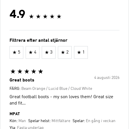
4.9
Filtrera efter antal stjärnor
5
4
3
2
1
4 augusti 2026
Great boots
FÄRG:
Beam Orange / Lucid Blue / Cloud White
Great football boots - my son loves them! Great size
and fit...
MPAT
Kön:
Man
Spelar helst:
Mittfältare
Spelar:
En gång i veckan
Yta:
Fasta underlag