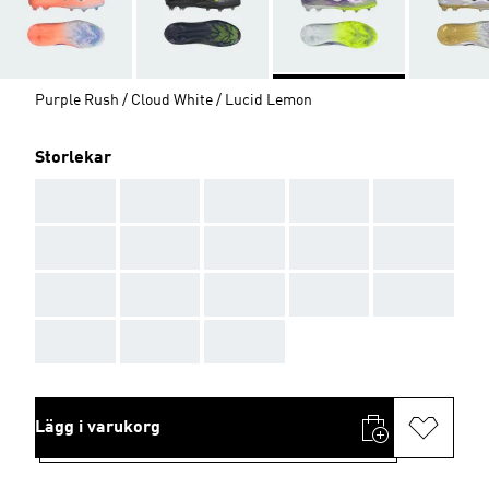
Purple Rush / Cloud White / Lucid Lemon
Storlekar
AAA
AAA
AAA
AAA
AAA
AAA
AAA
AAA
AAA
AAA
AAA
AAA
AAA
AAA
AAA
AAA
AAA
AAA
Lägg i varukorg