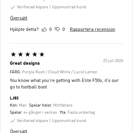
Verifierad köpare
Uppmuntrad kund
Översätt
Hjälpte detta?
0
0
Rapportera recension
25 juli 2026
Great designs
FÄRG:
Purple Rush / Cloud White / Lucid Lemon
You know what you’re getting with Elite F50s, it’s our
go to football boot
LJ83
Kön:
Man
Spelar helst:
Mittfältare
Spelar:
4+ gånger i veckan
Yta:
Fasta underlag
Verifierad köpare
Uppmuntrad kund
Översätt