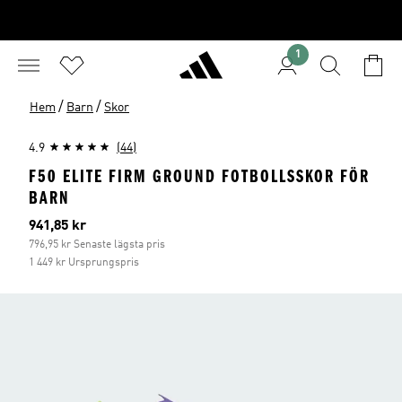
1
/
/
Hem
Barn
Skor
4.9
(44)
F50 ELITE FIRM GROUND FOTBOLLSSKOR FÖR
BARN
Aktuellt pris
941,85 kr
796,95 kr Senaste lägsta pris
1 449 kr Ursprungspris