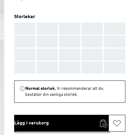
Storlekar
AAA
AAA
AAA
AAA
AAA
AAA
AAA
AAA
AAA
AAA
AAA
AAA
AAA
AAA
AAA
AAA
AAA
AAA
AAA
AAA
Normal storlek.
Vi rekommenderar att du
beställer din vanliga storlek.
Lägg i varukorg