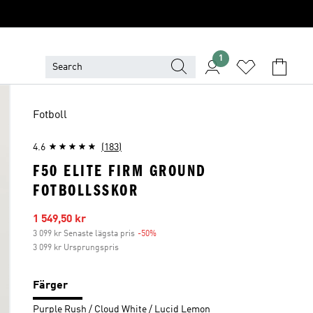
1
Fotboll
4.6
(183)
F50 ELITE FIRM GROUND
FOTBOLLSSKOR
Reapris
1 549,50 kr
3 099 kr Senaste lägsta pris
-50%
Rabatt
3 099 kr Ursprungspris
Färger
Purple Rush / Cloud White / Lucid Lemon