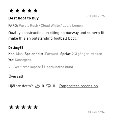
31 juli 2026
Best boot to buy
FÄRG:
Purple Rush / Cloud White / Lucid Lemon
Quality construction, exciting colourway and superb fit
make this an outstanding football boot.
Delboy51
Kön:
Man
Spelar helst:
Forward
Spelar:
2-3 gånger i veckan
Yta:
Konstgräs
Verifierad köpare
Uppmuntrad kund
Översätt
Hjälpte detta?
0
0
Rapportera recension
29 juli 2026