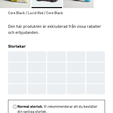
Core Black / Lucid Red / Core Black
Den här produkten är exkluderad från vissa rabatter
och erbjudanden.
Storlekar
AAA
AAA
AAA
AAA
AAA
AAA
AAA
AAA
AAA
AAA
AAA
AAA
AAA
AAA
AAA
AAA
AAA
AAA
AAA
AAA
Normal storlek.
Vi rekommenderar att du beställer
din vanliga storlek.