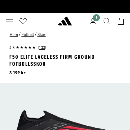
1
/
/
Hem
Fotboll
Skor
4.8
(133)
F50 ELITE LACELESS FIRM GROUND
FOTBOLLSSKOR
Pris
3 199 kr