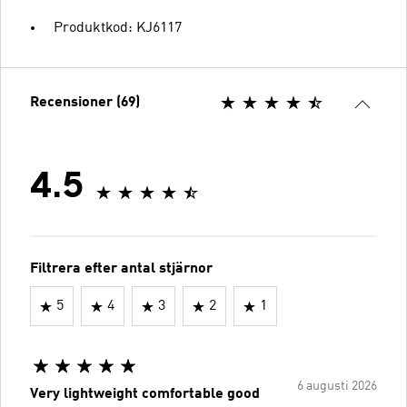
Produktkod: KJ6117
Recensioner (69)
4.5
Filtrera efter antal stjärnor
5
4
3
2
1
6 augusti 2026
Very lightweight comfortable good