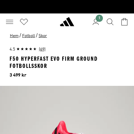
1
/
/
Hem
Fotboll
Skor
4.5
(69)
F50 HYPERFAST EVO FIRM GROUND
FOTBOLLSSKOR
Pris
3 499 kr