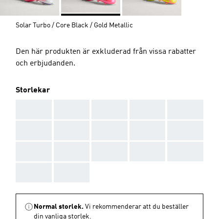
Solar Turbo / Core Black / Gold Metallic
Den här produkten är exkluderad från vissa rabatter
och erbjudanden.
Storlekar
AAA
AAA
AAA
AAA
AAA
AAA
AAA
AAA
AAA
AAA
AAA
AAA
AAA
AAA
AAA
AAA
AAA
Normal storlek.
Vi rekommenderar att du beställer
din vanliga storlek.