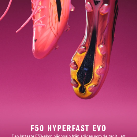
F50 HYPERFAST EVO
Den lättaste F50-skon någonsin från adidas som deltagit i ett