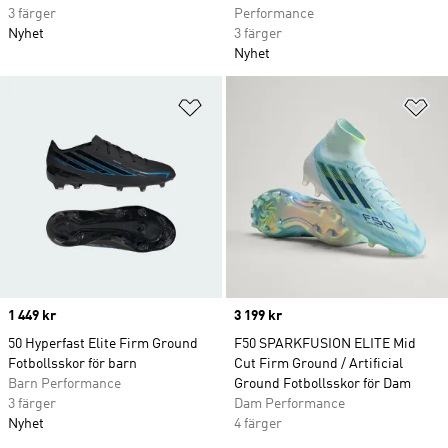
3 färger
Performance
Nyhet
3 färger
Nyhet
Lägg till på önskelistan
Lä
Price
1 449 kr
Price
3 199 kr
50 Hyperfast Elite Firm Ground
F50 SPARKFUSION ELITE Mid
Fotbollsskor för barn
Cut Firm Ground / Artificial
Barn Performance
Ground Fotbollsskor för Dam
3 färger
Dam Performance
Nyhet
4 färger