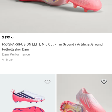
Price
3 199 kr
F50 SPARKFUSION ELITE Mid Cut Firm Ground / Artificial Ground
Fotbollsskor Dam
Dam Performance
4 färger
Lägg till på önskelistan
Lä