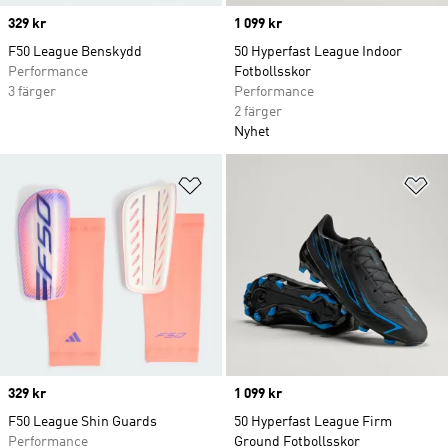
Price
329 kr
Price
1 099 kr
F50 League Benskydd
50 Hyperfast League Indoor
Performance
Fotbollsskor
3 färger
Performance
2 färger
Nyhet
Lägg till på önskelistan
Lä
Price
329 kr
Price
1 099 kr
F50 League Shin Guards
50 Hyperfast League Firm
Performance
Ground Fotbollsskor