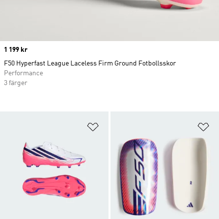
Price
1 199 kr
F50 Hyperfast League Laceless Firm Ground Fotbollsskor
Performance
3 färger
Lägg till på önskelistan
Lä