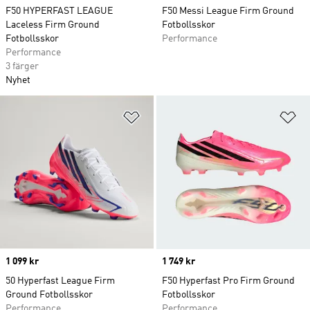
F50 HYPERFAST LEAGUE
F50 Messi League Firm Ground
Laceless Firm Ground
Fotbollsskor
Fotbollsskor
Performance
Performance
3 färger
Nyhet
Lägg till på önskelistan
Lä
Price
1 099 kr
Price
1 749 kr
50 Hyperfast League Firm
F50 Hyperfast Pro Firm Ground
Ground Fotbollsskor
Fotbollsskor
Performance
Performance