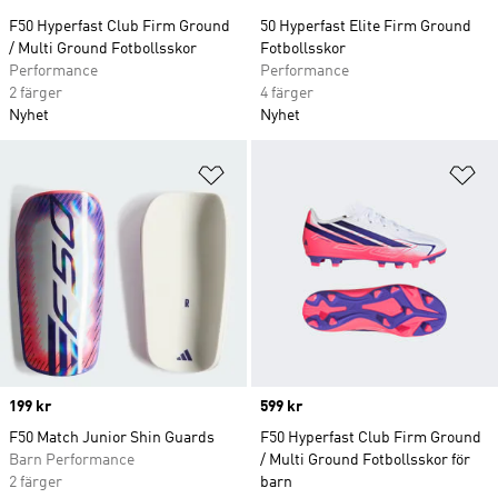
F50 Hyperfast Club Firm Ground
50 Hyperfast Elite Firm Ground
/ Multi Ground Fotbollsskor
Fotbollsskor
Performance
Performance
2 färger
4 färger
Nyhet
Nyhet
Lägg till på önskelistan
Lä
Price
199 kr
Price
599 kr
F50 Match Junior Shin Guards
F50 Hyperfast Club Firm Ground
Barn Performance
/ Multi Ground Fotbollsskor för
2 färger
barn