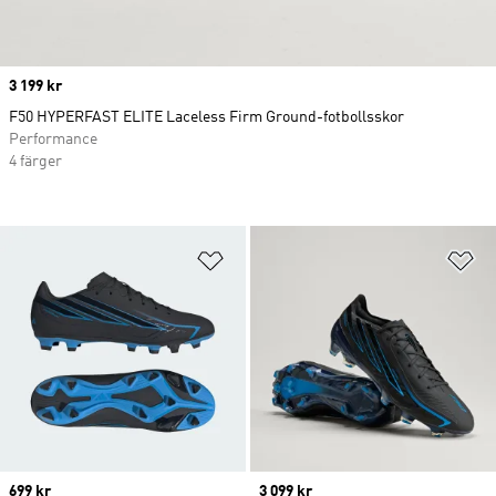
Price
3 199 kr
F50 HYPERFAST ELITE Laceless Firm Ground-fotbollsskor
Performance
4 färger
Lägg till på önskelistan
Lä
Price
699 kr
Price
3 099 kr