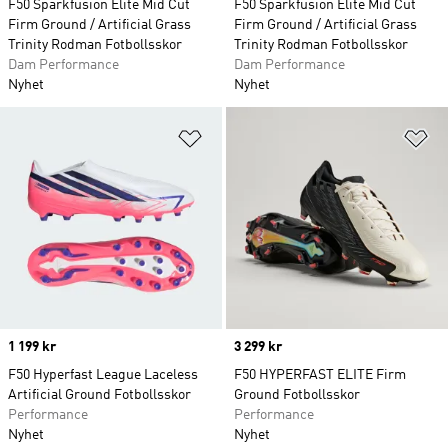
F50 Sparkfusion Elite Mid Cut
F50 Sparkfusion Elite Mid Cut
Firm Ground / Artificial Grass
Firm Ground / Artificial Grass
Trinity Rodman Fotbollsskor
Trinity Rodman Fotbollsskor
Dam Performance
Dam Performance
Nyhet
Nyhet
Lägg till på önskelistan
Lä
Price
1 199 kr
Price
3 299 kr
F50 Hyperfast League Laceless
F50 HYPERFAST ELITE Firm
Artificial Ground Fotbollsskor
Ground Fotbollsskor
Performance
Performance
Nyhet
Nyhet