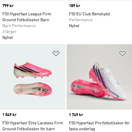
Price
799 kr
Price
189 kr
F50 Hyperfast League Firm
F50 EU Club Benskydd
Ground Fotbollsskor Barn
Performance
Barn Performance
Nyhet
3 färger
Nyhet
Lägg till på önskelistan
Lä
Price
1 549 kr
Price
1 749 kr
F50 Hyperfast Elite Laceless Firm
F50 Hyperfast Pro fotbollsskor för
Ground Fotbollsskor för barn
fasta underlag