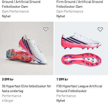
Ground / Artificial Ground
Firm Ground / Artificial Ground
Fotbollsskor Dam
Fotbollsskor Dam
Dam Performance
Dam Performance
Nyhet
Nyhet
Lägg till på önskelistan
Lä
Price
3 099 kr
Price
1 099 kr
50 Hyperfast Elite fotbollsskor för
F50 Hyperfast League Artificial
fasta underlag
Ground Fotbollsskor
Performance
Performance
4 färger
Nyhet