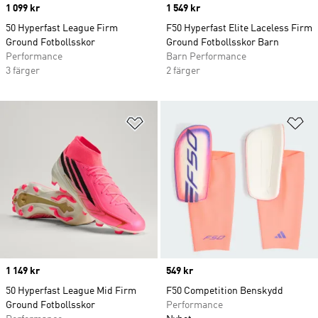
Price
1 099 kr
Price
1 549 kr
50 Hyperfast League Firm
F50 Hyperfast Elite Laceless Firm
Ground Fotbollsskor
Ground Fotbollsskor Barn
Performance
Barn Performance
3 färger
2 färger
Lägg till på önskelistan
Lä
Price
1 149 kr
Price
549 kr
50 Hyperfast League Mid Firm
F50 Competition Benskydd
Ground Fotbollsskor
Performance