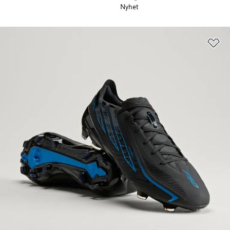
Nyhet
Lä