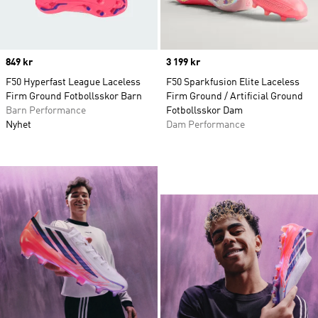
Price
849 kr
Price
3 199 kr
F50 Hyperfast League Laceless
F50 Sparkfusion Elite Laceless
Firm Ground Fotbollsskor Barn
Firm Ground / Artificial Ground
Barn Performance
Fotbollsskor Dam
Nyhet
Dam Performance