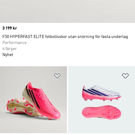
Price
3 199 kr
F50 HYPERFAST ELITE fotbollsskor utan snörning för fasta underlag
Performance
4 färger
Nyhet
Lägg till på önskelistan
Lä