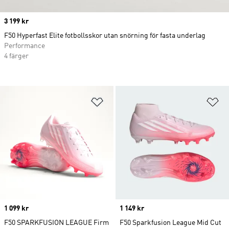
Price
3 199 kr
F50 Hyperfast Elite fotbollsskor utan snörning för fasta underlag
Performance
4 färger
Lägg till på önskelistan
Lä
Price
1 099 kr
Price
1 149 kr
F50 SPARKFUSION LEAGUE Firm
F50 Sparkfusion League Mid Cut