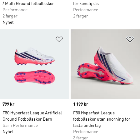
/ Multi Ground fotbollsskor
för konstgräs
Performance
Performance
2 färger
2 färger
Nyhet
Lägg till på önskelistan
Lä
Price
799 kr
Price
1 199 kr
F50 Hyperfast League Artificial
F50 Hyperfast League
Ground Fotbollsskor Barn
fotbollsskor utan snörning för
Barn Performance
fasta underlag
Nyhet
Performance
3 färger