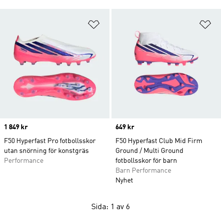
Lägg till på önskelistan
Lä
Price
1 849 kr
Price
649 kr
F50 Hyperfast Pro fotbollsskor
F50 Hyperfast Club Mid Firm
utan snörning för konstgräs
Ground / Multi Ground
Performance
fotbollsskor för barn
Barn Performance
Nyhet
Sida: 1 av 6