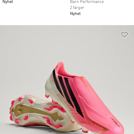
Nyhet
Barn Performance
2 färger
Nyhet
Lä