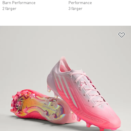
Barn Performance
Performance
2 färger
3 färger
Lä