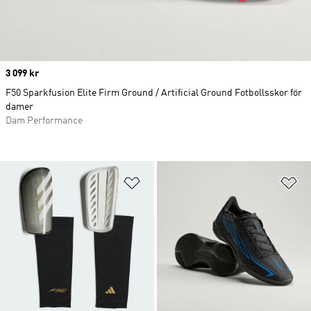
Price
3 099 kr
F50 Sparkfusion Elite Firm Ground / Artificial Ground Fotbollsskor för
damer
Dam Performance
Lägg till på önskelistan
Lä