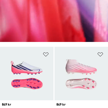
Lägg till på önskelistan
Lä
Price
849 kr
Price
849 kr