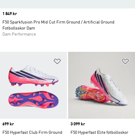
Price
1 849 kr
F50 Sparkfusion Pro Mid Cut Firm Ground / Artificial Ground
Fotbollsskor Dam
Dam Performance
Lägg till på önskelistan
Lä
Price
699 kr
Price
3 099 kr
F50 Hyperfast Club Firm Ground
F50 Hyperfast Elite fotbollsskor