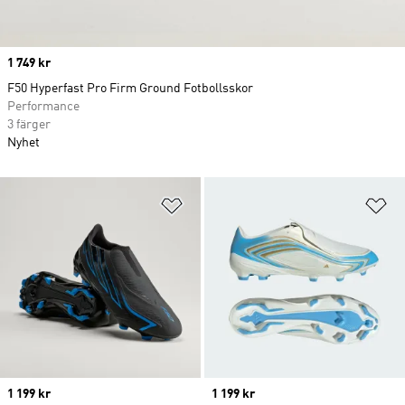
Price
1 749 kr
F50 Hyperfast Pro Firm Ground Fotbollsskor
Performance
3 färger
Nyhet
Lägg till på önskelistan
Lä
Price
1 199 kr
Price
1 199 kr