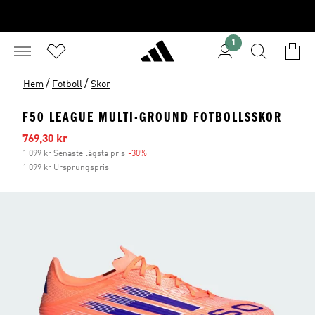
1
/
/
Hem
Fotboll
Skor
F50 LEAGUE MULTI-GROUND FOTBOLLSSKOR
Reapris
769,30 kr
1 099 kr Senaste lägsta pris
-30%
Rabatt
1 099 kr Ursprungspris