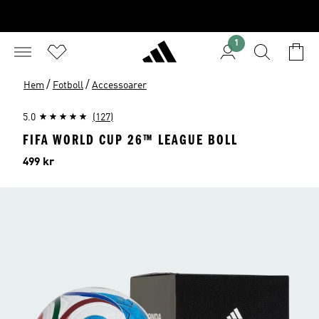
1
/
/
Hem
Fotboll
Accessoarer
5.0
(127)
FIFA WORLD CUP 26™ LEAGUE BOLL
Pris
499 kr