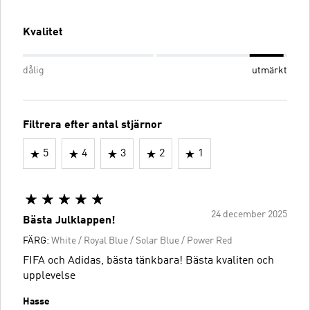
Kvalitet
dålig
utmärkt
Filtrera efter antal stjärnor
5
4
3
2
1
24 december 2025
Bästa Julklappen!
FÄRG:
White / Royal Blue / Solar Blue / Power Red
FIFA och Adidas, bästa tänkbara! Bästa kvaliten och
upplevelse
Hasse