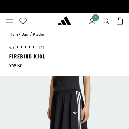
1
/
/
Hem
Dam
Kläder
4.9
(14)
FIREBIRD KJOL
Pris
749 kr