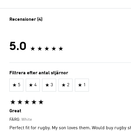
Recensioner (4)
5.0
Filtrera efter antal stjärnor
5
4
3
2
1
Great
FÄRG:
White
Perfect fit for rugby. My son loves them. Would buy rugby s