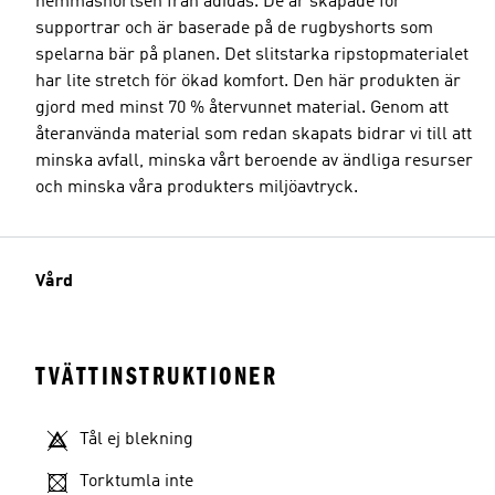
hemmashortsen från adidas. De är skapade för
supportrar och är baserade på de rugbyshorts som
spelarna bär på planen. Det slitstarka ripstopmaterialet
har lite stretch för ökad komfort. Den här produkten är
gjord med minst 70 % återvunnet material. Genom att
återanvända material som redan skapats bidrar vi till att
minska avfall, minska vårt beroende av ändliga resurser
och minska våra produkters miljöavtryck.
Vård
TVÄTTINSTRUKTIONER
Tål ej blekning
Torktumla inte