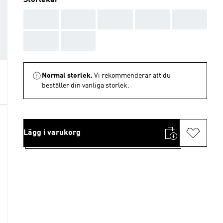
Storlekar
AAA
AAA
AAA
AAA
AAA
AAA
AAA
Normal storlek.
Vi rekommenderar att du
beställer din vanliga storlek.
Lägg i varukorg