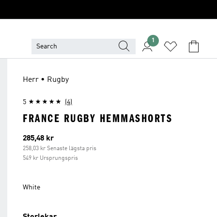
1
Herr • Rugby
5
(4)
FRANCE RUGBY HEMMASHORTS
Aktuellt pris
285,48 kr
258,03 kr Senaste lägsta pris
549 kr Ursprungspris
White