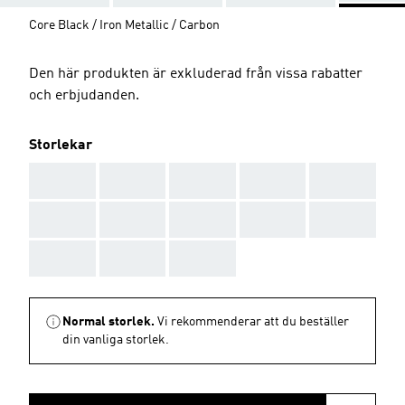
Core Black / Iron Metallic / Carbon
Den här produkten är exkluderad från vissa rabatter
och erbjudanden.
Storlekar
AAA
AAA
AAA
AAA
AAA
AAA
AAA
AAA
AAA
AAA
AAA
AAA
AAA
Normal storlek.
Vi rekommenderar att du beställer
din vanliga storlek.