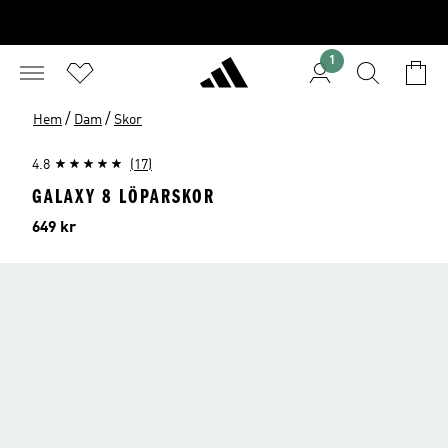
1
/
/
Hem
Dam
Skor
4.8
(17)
GALAXY 8 LÖPARSKOR
Pris
649 kr