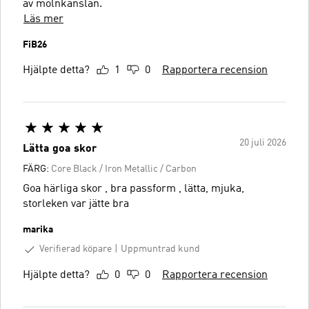
av molnkänslan.
Läs mer
FiB26
Hjälpte detta?
1
0
Rapportera recension
20 juli 2026
Lätta goa skor
FÄRG:
Core Black / Iron Metallic / Carbon
Goa härliga skor , bra passform , lätta, mjuka,
storleken var jätte bra
marika
Verifierad köpare
Uppmuntrad kund
Hjälpte detta?
0
0
Rapportera recension