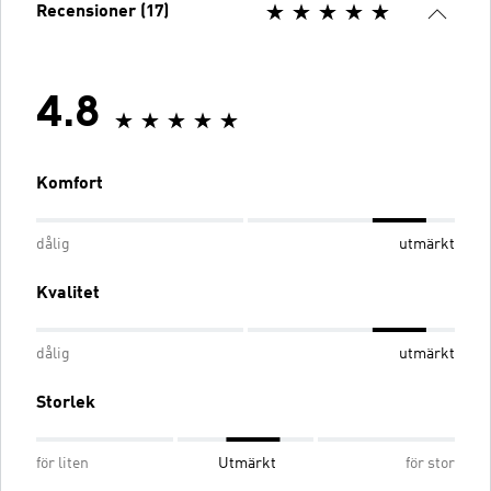
Recensioner (17)
4.8
Komfort
dålig
utmärkt
Kvalitet
dålig
utmärkt
Storlek
för liten
Utmärkt
för stor