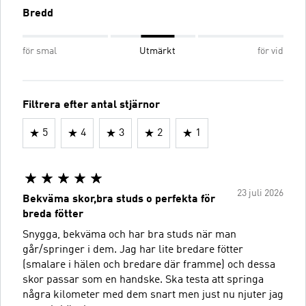
Bredd
för smal
Utmärkt
för vid
Filtrera efter antal stjärnor
5
4
3
2
1
23 juli 2026
Bekväma skor,bra studs o perfekta för
breda fötter
Snygga, bekväma och har bra studs när man
går/springer i dem. Jag har lite bredare fötter
(smalare i hälen och bredare där framme) och dessa
skor passar som en handske. Ska testa att springa
några kilometer med dem snart men just nu njuter jag