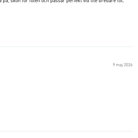
a på, skön för foten och passar perfekt vid lite bredare fot.
9 maj 2026