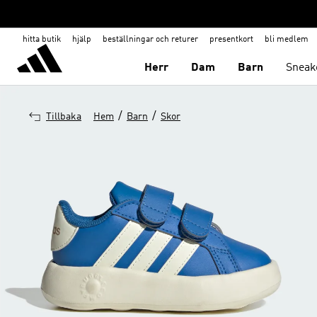
hitta butik
hjälp
beställningar och returer
presentkort
bli medlem
Herr
Dam
Barn
Sneak
/
/
Tillbaka
Hem
Barn
Skor