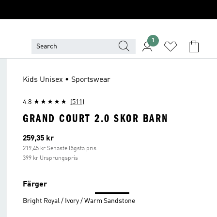
1
Kids Unisex • Sportswear
4.8
(511)
GRAND COURT 2.0 SKOR BARN
Aktuellt pris
259,35 kr
219,45 kr Senaste lägsta pris
399 kr Ursprungspris
Färger
Bright Royal / Ivory / Warm Sandstone