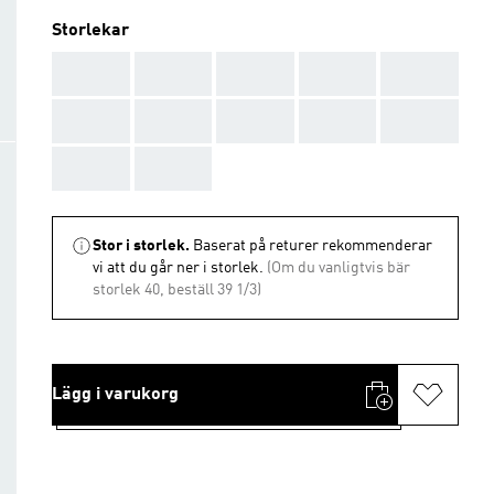
Storlekar
AAA
AAA
AAA
AAA
AAA
AAA
AAA
AAA
AAA
AAA
AAA
AAA
Stor i storlek.
Baserat på returer rekommenderar
vi att du går ner i storlek.
(Om du vanligtvis bär
storlek 40, beställ 39 1/3)
Lägg i varukorg