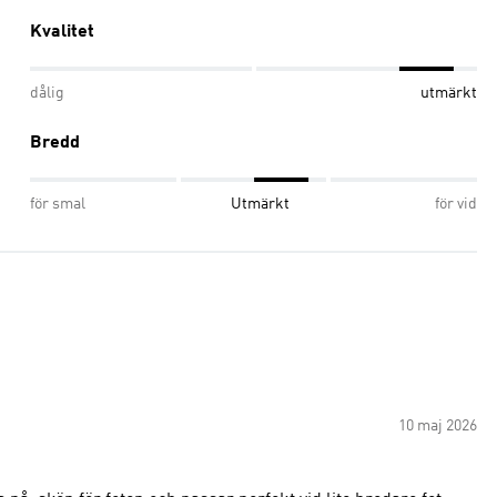
Kvalitet
dålig
utmärkt
Bredd
för smal
Utmärkt
för vid
10 maj 2026