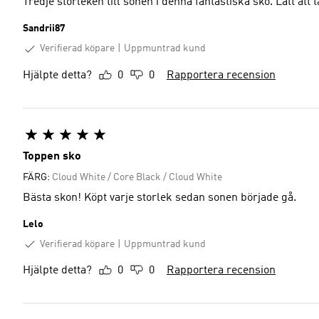
Tredje storleken till sonen i denna fantastiska sko. Lätt att t
Sandrii87
Verifierad köpare
Uppmuntrad kund
Hjälpte detta?
0
0
Rapportera recension
Toppen sko
FÄRG:
Cloud White / Core Black / Cloud White
Bästa skon! Köpt varje storlek sedan sonen började gå.
Lelo
Verifierad köpare
Uppmuntrad kund
Hjälpte detta?
0
0
Rapportera recension