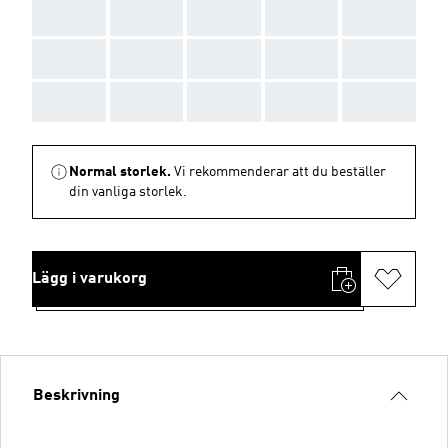
AAA
AAA
AAA
AAA
AAA
AAA
AAA
AAA
AAA
AAA
AAA
AAA
AAA
AAA
AAA
Normal storlek.
Vi rekommenderar att du beställer
din vanliga storlek.
Lägg i varukorg
Beskrivning