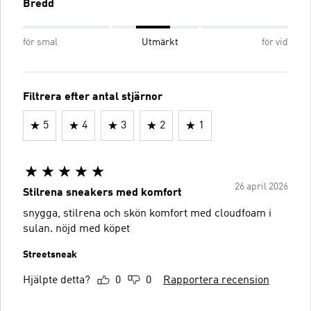
Bredd
för smal
Utmärkt
för vid
Filtrera efter antal stjärnor
5
4
3
2
1
26 april 2026
Stilrena sneakers med komfort
snygga, stilrena och skön komfort med cloudfoam i
sulan. nöjd med köpet
Streetsneak
Hjälpte detta?
0
0
Rapportera recension