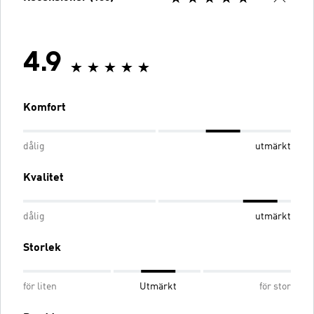
4.9
Komfort
dålig
utmärkt
Kvalitet
dålig
utmärkt
Storlek
för liten
Utmärkt
för stor