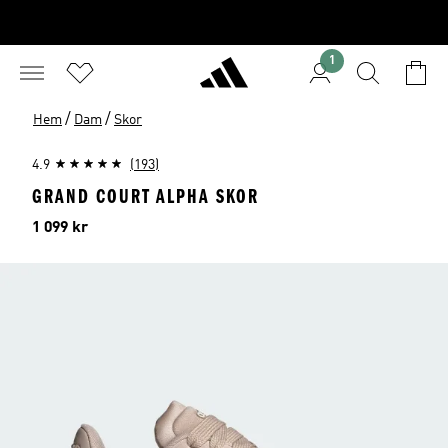
1
/
/
Hem
Dam
Skor
4.9
(193)
GRAND COURT ALPHA SKOR
Pris
1 099 kr