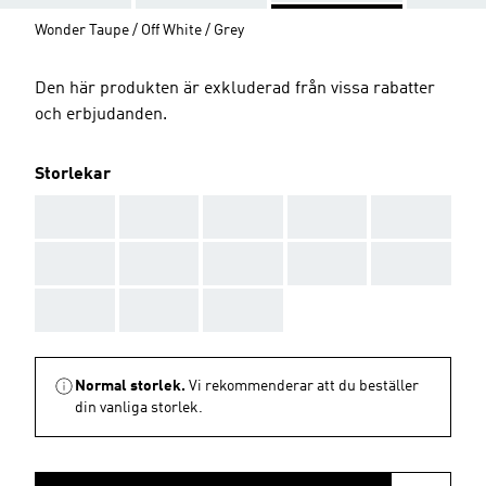
Wonder Taupe / Off White / Grey
Den här produkten är exkluderad från vissa rabatter
och erbjudanden.
Storlekar
AAA
AAA
AAA
AAA
AAA
AAA
AAA
AAA
AAA
AAA
AAA
AAA
AAA
Normal storlek.
Vi rekommenderar att du beställer
din vanliga storlek.