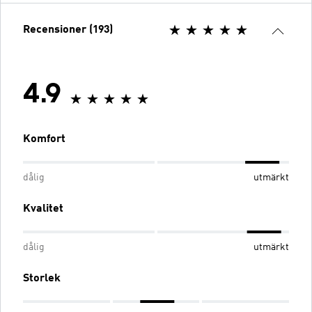
Recensioner (193)
4.9
Komfort
dålig
utmärkt
Kvalitet
dålig
utmärkt
Storlek