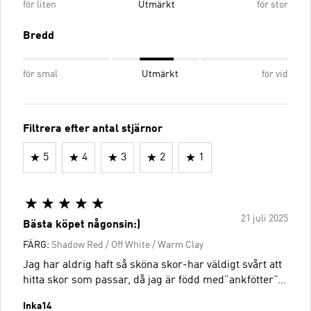
för liten
Utmärkt
för stor
Bredd
för smal
Utmärkt
för vid
Filtrera efter antal stjärnor
5
4
3
2
1
21 juli 2025
Bästa köpet någonsin:)
FÄRG:
Shadow Red / Off White / Warm Clay
Jag har aldrig haft så sköna skor-har väldigt svårt att
hitta skor som passar, då jag är född med”ankfötter”…
Inka14