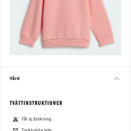
Vård
TVÄTTINSTRUKTIONER
Tål ej blekning
Torktumla inte