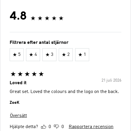
4.8
Filtrera efter antal stjärnor
5
4
3
2
1
21 juli 2026
Loved it
Great set. Loved the colours and the logo on the back.
ZoeK
Översätt
Hjälpte detta?
0
0
Rapportera recension