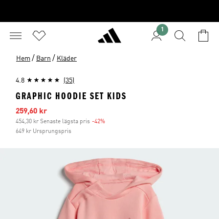
1
/
/
Hem
Barn
Kläder
4.8
(35)
GRAPHIC HOODIE SET KIDS
Reapris
259,60 kr
454,30 kr Senaste lägsta pris
-42%
Rabatt
649 kr Ursprungspris