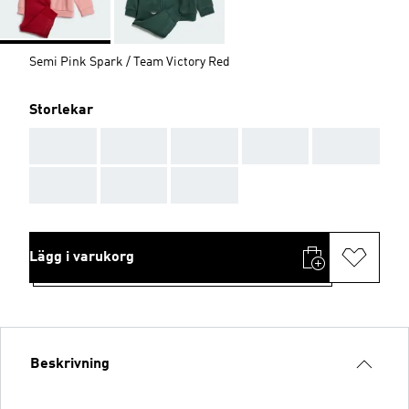
Semi Pink Spark / Team Victory Red
Storlekar
AAA
AAA
AAA
AAA
AAA
AAA
AAA
AAA
Lägg i varukorg
Beskrivning