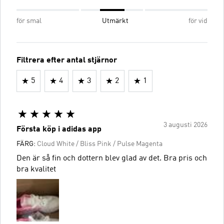
för smal
Utmärkt
för vid
Filtrera efter antal stjärnor
5
4
3
2
1
3 augusti 2026
Första köp i adidas app
FÄRG:
Cloud White / Bliss Pink / Pulse Magenta
Den är så fin och dottern blev glad av det. Bra pris och
bra kvalitet