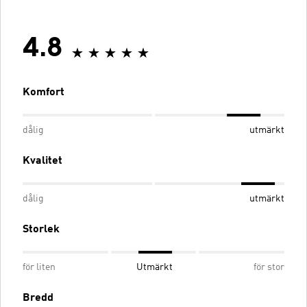
4.8
Komfort
dålig
utmärkt
Kvalitet
dålig
utmärkt
Storlek
för liten
Utmärkt
för stor
Bredd