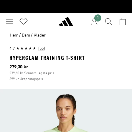
1
/
/
Hem
Dam
Kläder
4.7
(55)
HYPERGLAM TRAINING T-SHIRT
Aktuellt pris
279,30 kr
239,40 kr Senaste lägsta pris
399 kr Ursprungspris