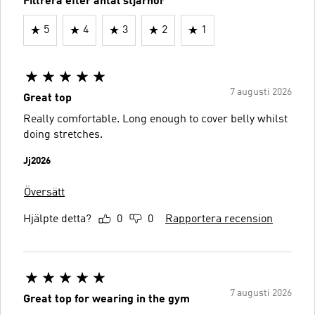
Filtrera efter antal stjärnor
5
4
3
2
1
7 augusti 2026
Great top
Really comfortable. Long enough to cover belly whilst
doing stretches.
Jj2026
Översätt
Hjälpte detta?
0
0
Rapportera recension
7 augusti 2026
Great top for wearing in the gym