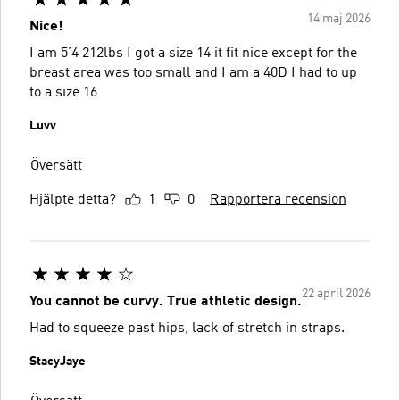
14 maj 2026
Nice!
I am 5’4 212lbs I got a size 14 it fit nice except for the
breast area was too small and I am a 40D I had to up
to a size 16
Luvv
Översätt
Hjälpte detta?
1
0
Rapportera recension
22 april 2026
You cannot be curvy. True athletic design.
Had to squeeze past hips, lack of stretch in straps.
StacyJaye