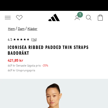
1
/
/
Hem
Dam
Kläder
4.5
(14)
ICONISEA RIBBED PADDED THIN STRAPS
BADDRÄKT
Reapris
421,85 kr
649 kr Senaste lägsta pris
-35%
Rabatt
649 kr Ursprungspris