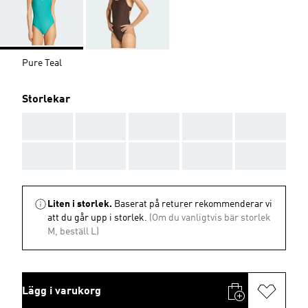
Pure Teal
Storlekar
AAA
AAA
AAA
AAA
AAA
AAA
AAA
AAA
AAA
AAA
Liten i storlek.
Baserat på returer rekommenderar vi
att du går upp i storlek.
(Om du vanligtvis bär storlek
M, beställ L)
Lägg i varukorg