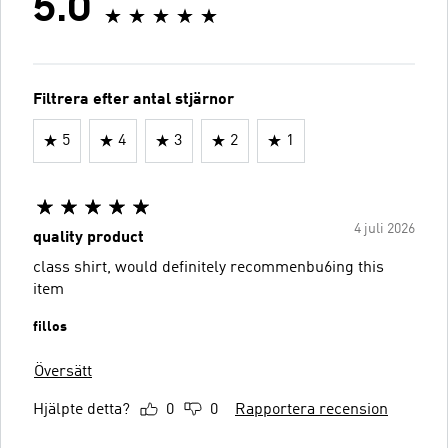
5.0
Filtrera efter antal stjärnor
5
4
3
2
1
4 juli 2026
quality product
class shirt, would definitely recommenbu6ing this
item
fillos
Översätt
Hjälpte detta?
0
0
Rapportera recension