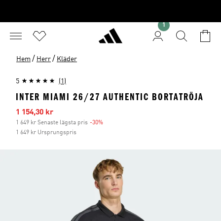
1
/
/
Hem
Herr
Kläder
5
(1)
INTER MIAMI 26/27 AUTHENTIC BORTATRÖJA
Reapris
1 154,30 kr
1 649 kr Senaste lägsta pris
-30%
Rabatt
1 649 kr Ursprungspris