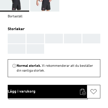
Bortaställ
Storlekar
AAA
AAA
AAA
AAA
AAA
AAA
AAA
Normal storlek.
Vi rekommenderar att du beställer
din vanliga storlek.
Lägg i varukorg